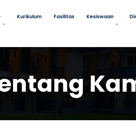
e
Kurikulum
Fasilitas
Kesiswaan
Di
entang Ka