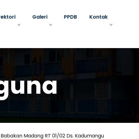
rektori
Galeri
PPDB
Kontak
gguna
ya Babakan Madang RT 01/02 Ds. Kadumangu