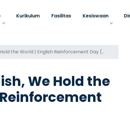
e
Kurikulum
Fasilitas
Kesiswaan
Di
old the World | English Reinforcement Day (...
ish, We Hold the
h Reinforcement